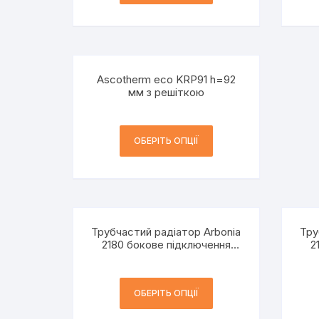
Ascotherm eco KRP91 h=92
мм з решіткою
ОБЕРІТЬ ОПЦІЇ
Трубчастий радіатор Arbonia
Тру
2180 бокове підключення
2
h=1800 мм 2-трубний
ОБЕРІТЬ ОПЦІЇ