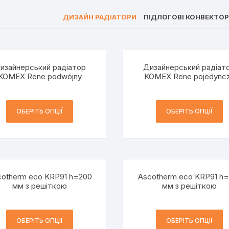
ДИЗАЙН РАДІАТОРИ
ПІДЛОГОВІ КОНВЕКТО
изайнерський радіатор
Дизайнерський радіат
KOMEX Rene podwójny
KOMEX Rene pojedync
ОБЕРІТЬ ОПЦІЇ
ОБЕРІТЬ ОПЦІЇ
cotherm eco KRP91 h=200
Ascotherm eco KRP91 h=
мм з решіткою
мм з решіткою
ОБЕРІТЬ ОПЦІЇ
ОБЕРІТЬ ОПЦІЇ