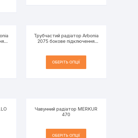
onia
Трубчастий радіатор Arbonia
ня
2075 бокове підключення
h=750 мм 2-трубний
ОБЕРІТЬ ОПЦІЇ
LLO
Чавунний радіатор MERKUR
470
ОБЕРІТЬ ОПЦІЇ