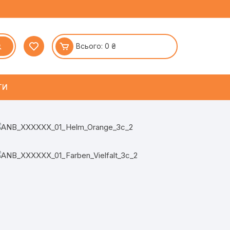
Всього:
0
₴
ТИ