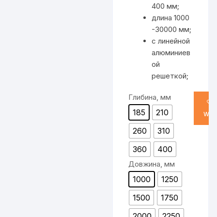
400 мм;
длина 1000
-30000 мм;
с линейной
алюминиев
ой
решеткой;
Глибина, мм
185
210
WIS
260
310
360
400
Довжина, мм
1000
1250
1500
1750
2000
2250