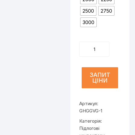
2500
2750
3000
Ascotherm
eco
KRP91
h=120
мм
ЗАПИТ
ЦІНИ
з
решіткою
кількість
Артикул:
GHGGVG-1
Категорія:
Підлогові