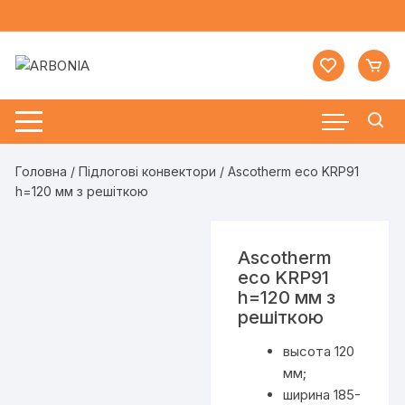
Перейти
до
вмісту
Головна
/
Підлогові конвектори
/ Ascotherm eco KRP91
h=120 мм з решіткою
Ascotherm
eco KRP91
h=120 мм з
решіткою
высота 120
мм;
ширина 185-