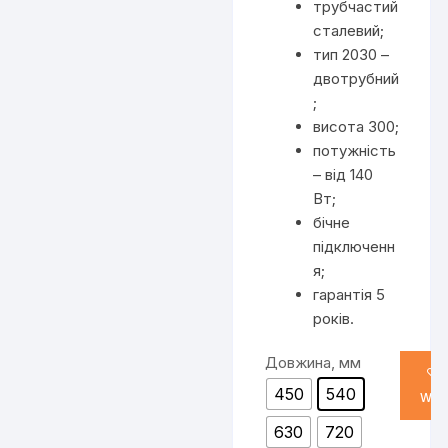
трубчастий
сталевий;
тип 2030 –
двотрубний
;
висота 300;
потужність
– від 140
Вт;
бічне
підключенн
я;
гарантія 5
років.
Довжина, мм
450
540
WIS
630
720