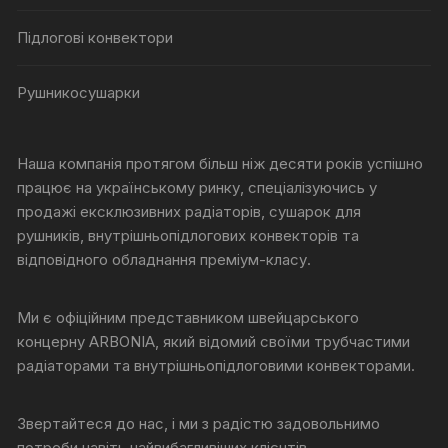
Підлогові конвектори
Рушникосушарки
Наша компанія протягом більш ніж десяти років успішно
працює на українському ринку, спеціалізуючись у
продажі ексклюзивних радіаторів, сушарок для
рушників, внутрішньопідлогових конвекторів та
відповідного обладнання преміум-класу.
Ми є офіційним представником швейцарського
концерну ARBONIA, який відомий своїми трубчастими
радіаторами та внутрішньопідлоговими конвекторами.
Звертайтеся до нас, і ми з радістю задовольнимо
потреби навіть найвибагливіших клієнтів.