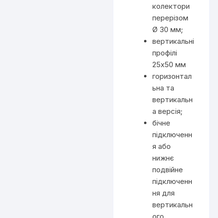
колектори
перерізом
Ø 30 мм;
вертикальні
профілі
25х50 мм
горизонтал
ьна та
вертикальн
а версія;
бічне
підключенн
я або
нижнє
подвійне
підключенн
ня для
вертикальн
ого