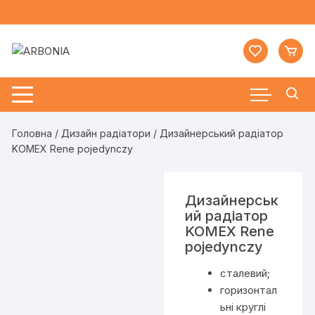
Перейти
до
вмісту
Головна
/
Дизайн радіатори
/ Дизайнерський радіатор
KOMEX Rene pojedynczy
Дизайнерськ
ий радіатор
KOMEX Rene
pojedynczy
сталевий;
горизонтал
ьні круглі